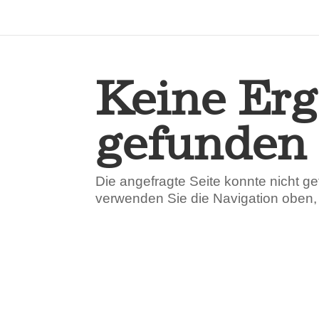
AGB
Aktuelles
beratung
datenschutz
g
Keine Erg
gefunden
Die angefragte Seite konnte nicht g
verwenden Sie die Navigation oben, 
Designed by
Elegant Themes
| Powered by
Wor